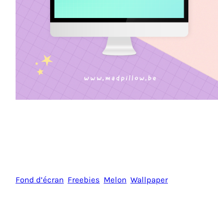
Fond d’écran
Freebies
Melon
Wallpaper