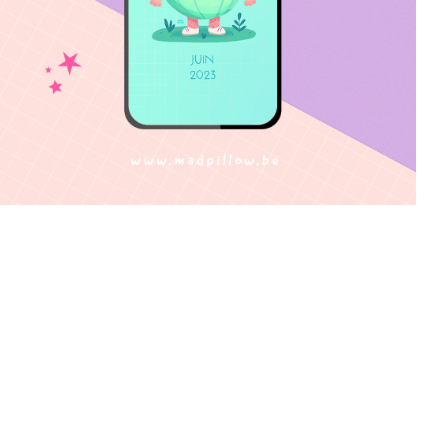
.com/madpillowart/
dPillowArt
est.com/madpillowart